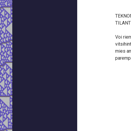
TEKNON
TILANT
Voi rie
vitsihin
mies ans
parempa