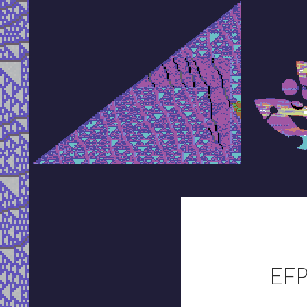
Search
Aavepyörä
Heartbeat of the free
EF