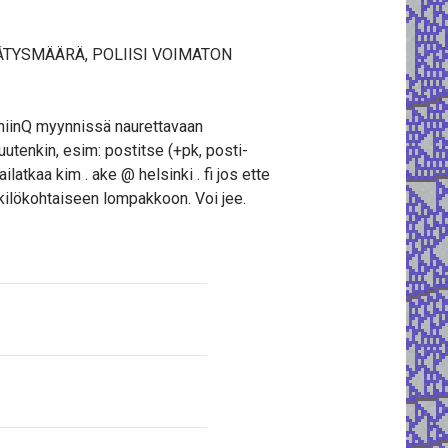
ÄTYSMÄÄRÄ, POLIISI VOIMATON
t niinQ myynnissä naurettavaan
uutenkin, esim: postitse (+pk, posti-
ilatkaa kim . ake @ helsinki . fi jos ette
nkilökohtaiseen lompakkoon. Voi jee.