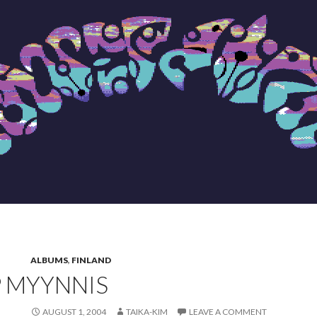
ALBUMS
,
FINLAND
P MYYNNIS
AUGUST 1, 2004
TAIKA-KIM
LEAVE A COMMENT