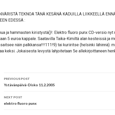
VÄRISTÄ TEKNOA TÄNÄ KESÄNÄ KADUILLA LIIKKEELLÄ ENN
EEN EDESSÄ :
mua ja hammasten kiristystä()!: Elektro fluoro punx CD-versio ny
taan 5 euroa kappale. Saatavilla Taika-Kimiltä alan kesteissä ja m
aitsee näin palkkansa!!!111!9) tai kuriiritse (helsinki lähinnä). ma
a keksi. Jokaisesta levystä lahjoitetaan 5e allekirjoittaneen he
Post
PREVIOUS POST
navigation
Ystävänpäivä-Disko 11.2.2005
NEXT POST
elektro fluoro punx